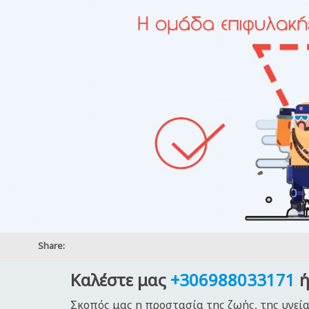
Share:
Καλέστε μας
+306988033171
ή
Σκοπός μας η προστασία της ζωής, της υγεία