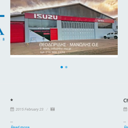
*
C
2015 February 23
...
...
Read more
R