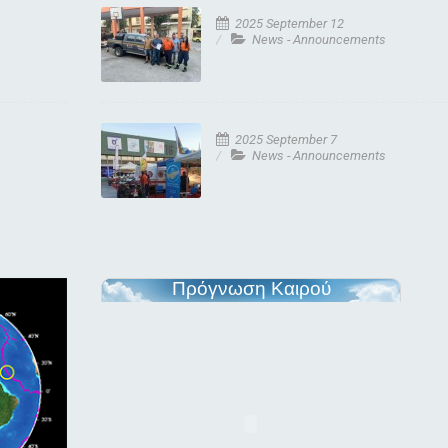
2025 September 12
News - Announcements
2025 September 7
News - Announcements