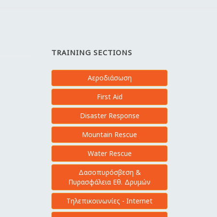
TRAINING SECTIONS
Αεροδιάσωση
First Aid
Disaster Response
Mountain Rescue
Water Rescue
Δασοπυρόσβεση &
Πυρασφάλεια Εθ. Δρυμών
Τηλεπικοινωνίες - Internet