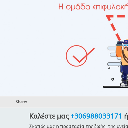
Share:
Καλέστε μας
+306988033171
ή
Σκοπός μας η προστασία της ζωής, της υγεία