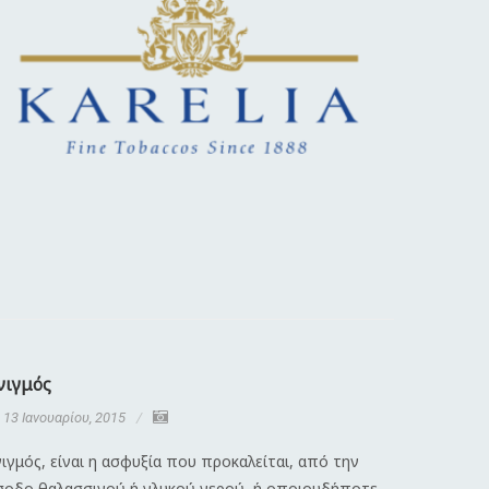
νιγμός
Διαστρέ
13 Ιανουαρίου, 2015
13 Ιανου
ιγμός, είναι η ασφυξία που προκαλείται, από την
Λέγοντας 
σοδο θαλασσινού ή γλυκού νερού, ή οποιουδήποτε
κάκωση πο