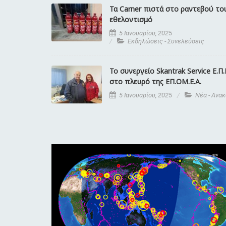
Τα Carner πιστά στο ραντεβού το
εθελοντισμό
5 Ιανουαρίου, 2025
Εκδηλώσεις - Συνελεύσεις
Το συνεργείο Skantrak Service Ε.Π.
στο πλευρό της EΠ.ΟΜ.Ε.Α.
5 Ιανουαρίου, 2025
Νέα - Ανα