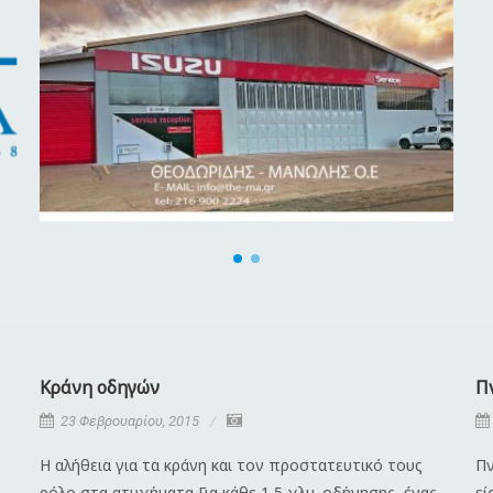
Κράνη οδηγών
Π
23 Φεβρουαρίου, 2015
Η αλήθεια για τα κράνη και τον προστατευτικό τους
Πν
ρόλο στα ατυχήματα Για κάθε 1,5 χλμ. οδήγησης, ένας
εί