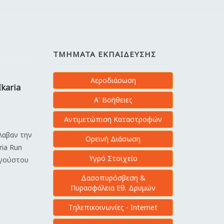
ΤΜΉΜΑΤΑ ΕΚΠΑΊΔΕΥΣΗΣ
Αεροδιάσωση
Ikaria
Α' Βοήθειες
Αντιμετώπιση Καταστροφών
έλαβαν την
Ορεινή Διάσωση
ria Run
Υγρό Στοιχείο
υγούστου
Δασοπυρόσβεση &
Πυρασφάλεια Εθ. Δρυμών
Τηλεπικοινωνίες - Internet