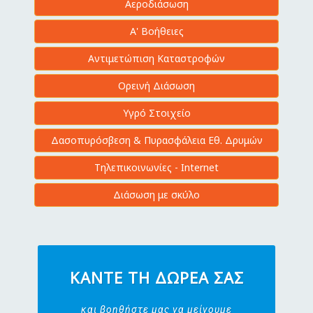
Αεροδιάσωση
Α' Βοήθειες
Αντιμετώπιση Καταστροφών
Ορεινή Διάσωση
Υγρό Στοιχείο
Δασοπυρόσβεση & Πυρασφάλεια Εθ. Δρυμών
Τηλεπικοινωνίες - Internet
Διάσωση με σκύλο
ΚΆΝΤΕ ΤΗ ΔΩΡΕΆ ΣΑΣ
και βοηθήστε μας να μείνουμε