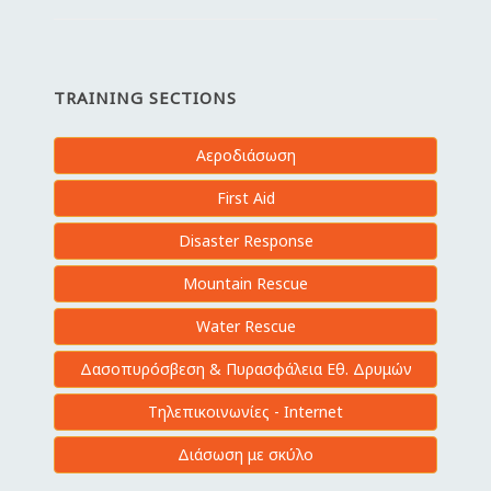
TRAINING SECTIONS
Αεροδιάσωση
First Aid
Disaster Response
Mountain Rescue
Water Rescue
Δασοπυρόσβεση & Πυρασφάλεια Εθ. Δρυμών
Τηλεπικοινωνίες - Internet
Διάσωση με σκύλο