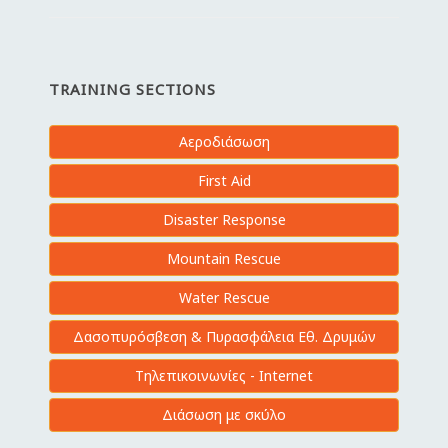
TRAINING SECTIONS
Αεροδιάσωση
First Aid
Disaster Response
Mountain Rescue
Water Rescue
Δασοπυρόσβεση & Πυρασφάλεια Εθ. Δρυμών
Τηλεπικοινωνίες - Internet
Διάσωση με σκύλο