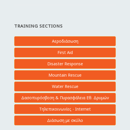
TRAINING SECTIONS
Αεροδιάσωση
First Aid
Disaster Response
Mountain Rescue
Water Rescue
Δασοπυρόσβεση & Πυρασφάλεια Εθ. Δρυμών
Τηλεπικοινωνίες - Internet
Διάσωση με σκύλο