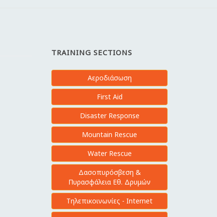
TRAINING SECTIONS
Αεροδιάσωση
First Aid
Disaster Response
Mountain Rescue
Water Rescue
Δασοπυρόσβεση &
Πυρασφάλεια Εθ. Δρυμών
Τηλεπικοινωνίες - Internet