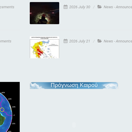
ncements
2026 July 30
News - Announc
ements
2026 July 21
News - Announc