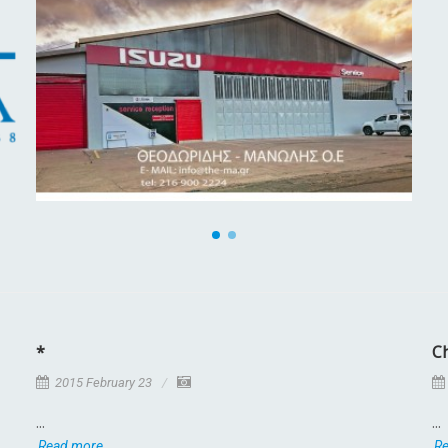
*
C
2015 February 23
...
...
Read more
R