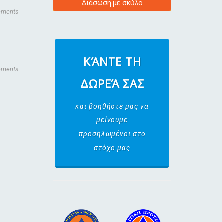
Διάσωση με σκύλο
ements
ΚΆΝΤΕ ΤΗ
ements
ΔΩΡΕΆ ΣΑΣ
και βοηθήστε μας να
μείνουμε
προσηλωμένοι στο
στόχο μας