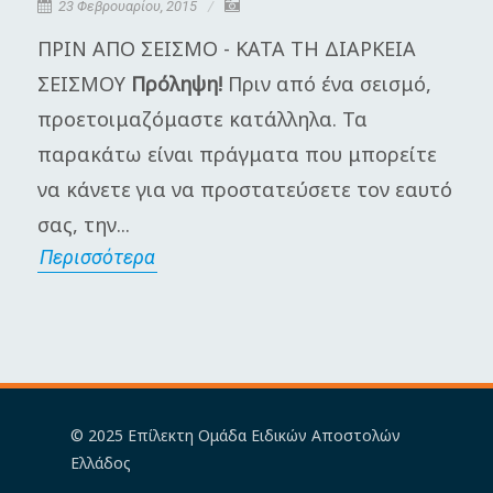
23 Φεβρουαρίου, 2015
ΠΡΙΝ ΑΠΟ ΣΕΙΣΜΟ - ΚΑΤΑ ΤΗ ΔΙΑΡΚΕΙΑ
Η
ΣΕΙΣΜΟΥ
Πρόληψη!
Πριν από ένα σεισμό,
π
προετοιμαζόμαστε κατάλληλα. Τα
Γ
παρακάτω είναι πράγματα που μπορείτε
μ
να κάνετε για να προστατεύσετε τον εαυτό
π
σας, την...
α
Περισσότερα
Π
© 2025 Επίλεκτη Ομάδα Ειδικών Αποστολών
Ελλάδος