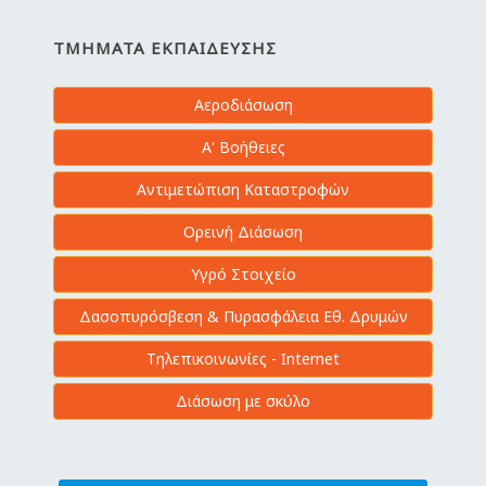
ΤΜΉΜΑΤΑ ΕΚΠΑΊΔΕΥΣΗΣ
Αεροδιάσωση
Α' Βοήθειες
Αντιμετώπιση Καταστροφών
Ορεινή Διάσωση
Υγρό Στοιχείο
Δασοπυρόσβεση & Πυρασφάλεια Εθ. Δρυμών
Τηλεπικοινωνίες - Internet
Διάσωση με σκύλο