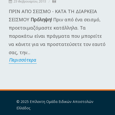
23 Φεβρουαρίου, 2015
ΠΡΙΝ ΑΠΟ ΣΕΙΣΜΟ - ΚΑΤΑ ΤΗ ΔΙΑΡΚΕΙΑ
Η
ΣΕΙΣΜΟΥ
Πρόληψη!
Πριν από ένα σεισμό,
π
προετοιμαζόμαστε κατάλληλα. Τα
Γ
παρακάτω είναι πράγματα που μπορείτε
μ
να κάνετε για να προστατεύσετε τον εαυτό
π
σας, την...
α
Περισσότερα
Π
© 2025 Επίλεκτη Ομάδα Ειδικών Αποστολών
Ελλάδος