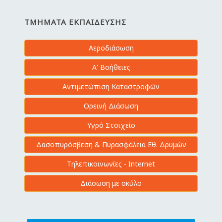
ΤΜΉΜΑΤΑ ΕΚΠΑΊΔΕΥΣΗΣ
Αεροδιάσωση
Α' Βοήθειες
Αντιμετώπιση Καταστροφών
Ορεινή Διάσωση
Υγρό Στοιχείο
Δασοπυρόσβεση & Πυρασφάλεια Εθ. Δρυμών
Τηλεπικοινωνίες - Internet
Διάσωση με σκύλο