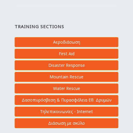
TRAINING SECTIONS
Αεροδιάσωση
First Aid
Disaster Response
Mountain Rescue
Water Rescue
Δασοπυρόσβεση & Πυρασφάλεια Εθ. Δρυμών
Τηλεπικοινωνίες - Internet
Διάσωση με σκύλο