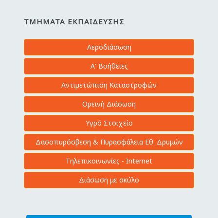
ΤΜΉΜΑΤΑ ΕΚΠΑΊΔΕΥΣΗΣ
Αεροδιάσωση
Α' Βοήθειες
Αντιμετώπιση Καταστροφών
Ορεινή Διάσωση
Υγρό Στοιχείο
Δασοπυρόσβεση & Πυρασφάλεια Εθ. Δρυμών
Τηλεπικοινωνίες - Internet
Διάσωση με σκύλο