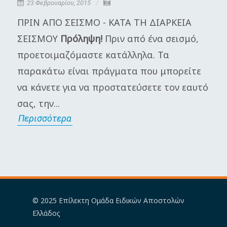
23 Φεβρουαρίου, 2015
ΠΡΙΝ ΑΠΟ ΣΕΙΣΜΟ - ΚΑΤΑ ΤΗ ΔΙΑΡΚΕΙΑ
Η
ΣΕΙΣΜΟΥ
Πρόληψη!
Πριν από ένα σεισμό,
π
προετοιμαζόμαστε κατάλληλα. Τα
Γ
παρακάτω είναι πράγματα που μπορείτε
μ
να κάνετε για να προστατεύσετε τον εαυτό
π
σας, την...
α
Περισσότερα
Π
© 2025 Επίλεκτη Ομάδα Ειδικών Αποστολών
Ελλάδος