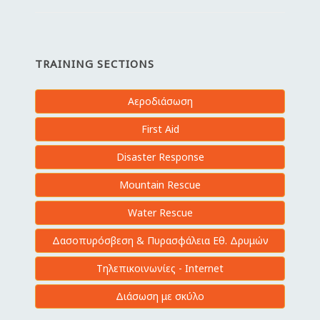
TRAINING SECTIONS
Αεροδιάσωση
First Aid
Disaster Response
Mountain Rescue
Water Rescue
Δασοπυρόσβεση & Πυρασφάλεια Εθ. Δρυμών
Τηλεπικοινωνίες - Internet
Διάσωση με σκύλο