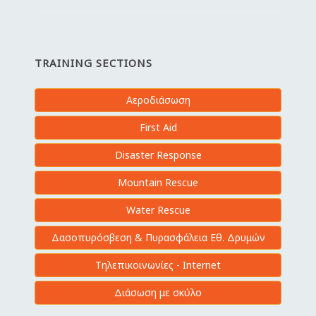
TRAINING SECTIONS
Αεροδιάσωση
First Aid
Disaster Response
Mountain Rescue
Water Rescue
Δασοπυρόσβεση & Πυρασφάλεια Εθ. Δρυμών
Τηλεπικοινωνίες - Internet
Διάσωση με σκύλο