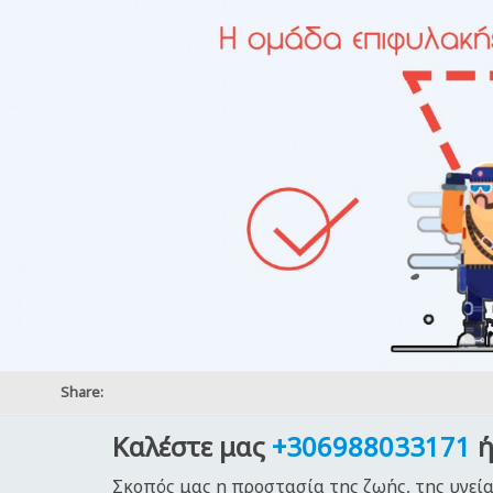
Share:
Καλέστε μας
+306988033171
ή
Σκοπός μας η προστασία της ζωής, της υγεία