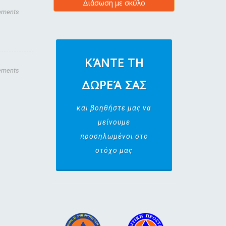
Διάσωση με σκύλο
ements
ΚΆΝΤΕ ΤΗ
ements
ΔΩΡΕΆ ΣΑΣ
και βοηθήστε μας να
μείνουμε
προσηλωμένοι στο
στόχο μας