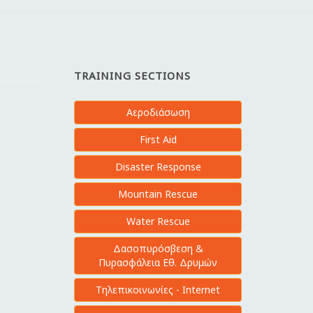
TRAINING SECTIONS
Αεροδιάσωση
First Aid
Disaster Response
Mountain Rescue
Water Rescue
Δασοπυρόσβεση &
Πυρασφάλεια Εθ. Δρυμών
Τηλεπικοινωνίες - Internet