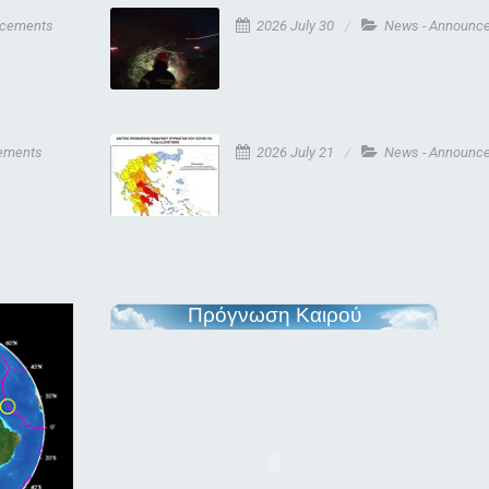
ncements
2026 July 30
News - Announc
ements
2026 July 21
News - Announc