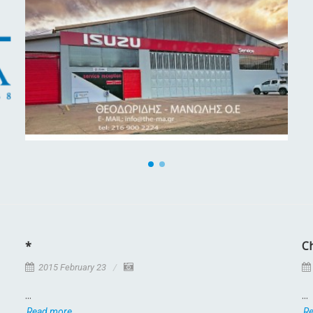
*
C
2015 February 23
...
...
Read more
R