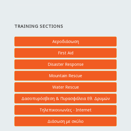
TRAINING SECTIONS
Αεροδιάσωση
First Aid
Disaster Response
Mountain Rescue
Water Rescue
Δασοπυρόσβεση & Πυρασφάλεια Εθ. Δρυμών
Τηλεπικοινωνίες - Internet
Διάσωση με σκύλο