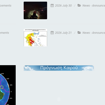
ncements
2026 July 30
News - Announc
ements
2026 July 21
News - Announc