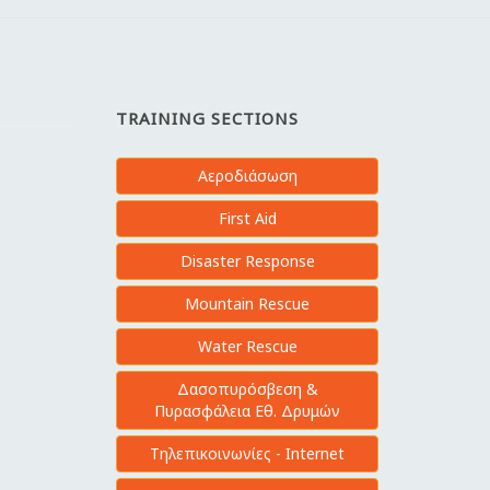
TRAINING SECTIONS
Αεροδιάσωση
First Aid
Disaster Response
Mountain Rescue
Water Rescue
Δασοπυρόσβεση &
Πυρασφάλεια Εθ. Δρυμών
Τηλεπικοινωνίες - Internet