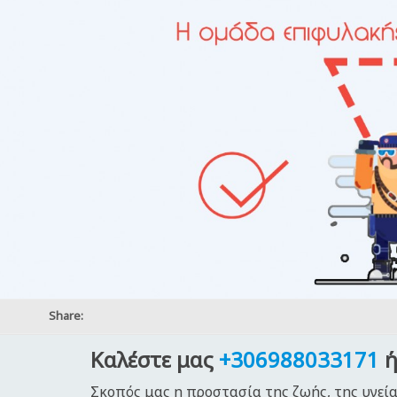
Share:
Καλέστε μας
+306988033171
ή
Σκοπός μας η προστασία της ζωής, της υγεία