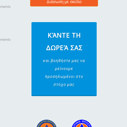
Διάσωση με σκύλο
ements
ΚΆΝΤΕ ΤΗ
ements
ΔΩΡΕΆ ΣΑΣ
και βοηθήστε μας να
μείνουμε
προσηλωμένοι στο
στόχο μας