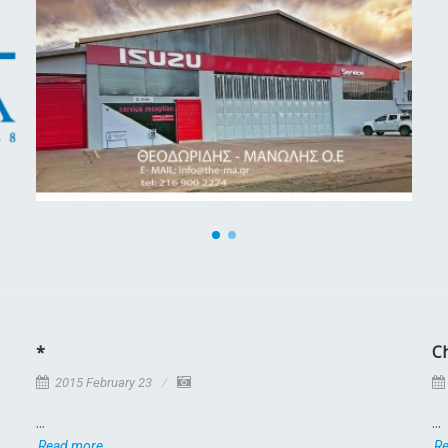
*
C
2015 February 23
...
...
Read more
R