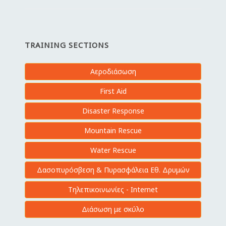
TRAINING SECTIONS
Αεροδιάσωση
First Aid
Disaster Response
Mountain Rescue
Water Rescue
Δασοπυρόσβεση & Πυρασφάλεια Εθ. Δρυμών
Τηλεπικοινωνίες - Internet
Διάσωση με σκύλο