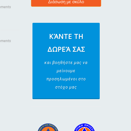
Διάσωση με σκύλο
ements
ΚΆΝΤΕ ΤΗ
ements
ΔΩΡΕΆ ΣΑΣ
και βοηθήστε μας να
μείνουμε
προσηλωμένοι στο
στόχο μας