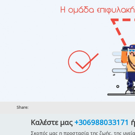
Share:
Καλέστε μας
+306988033171
ή
Σκοπός μας η προστασία της ζωής, της υγεία