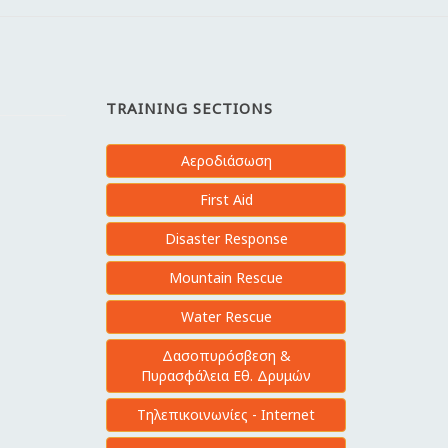
TRAINING SECTIONS
Αεροδιάσωση
First Aid
Disaster Response
Mountain Rescue
Water Rescue
Δασοπυρόσβεση &
Πυρασφάλεια Εθ. Δρυμών
Τηλεπικοινωνίες - Internet