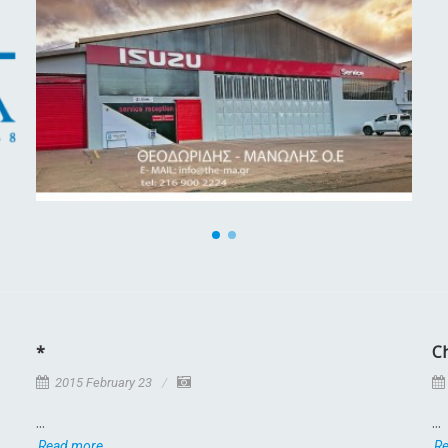
*
C
2015 February 23
...
...
Read more
R