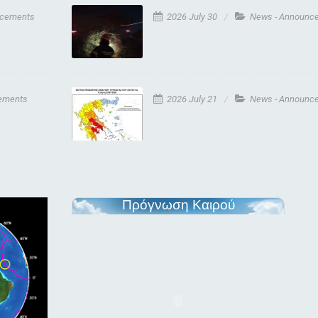
ncements
2026 July 30
News - Announc
ements
2026 July 21
News - Announc