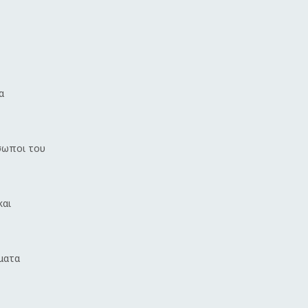
α
όσωποι του
και
ματα