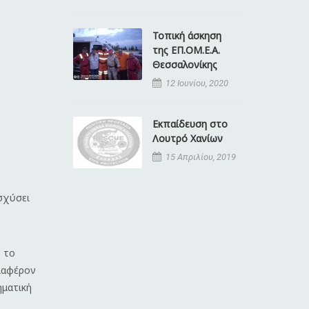
Τοπική άσκηση
της ΕΠ.ΟΜ.Ε.Α.
Θεσσαλονίκης
12 Ιουνίου, 2020
Εκπαίδευση στο
Λουτρό Χανίων
15 Απριλίου, 2019
σχύσει
, το
διαφέρον
ηματική