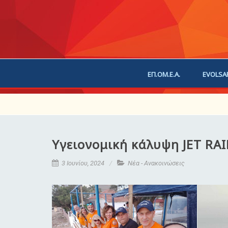
ΕΠ.ΟΜ.Ε.Α.
EVOLSA
ΕΠΙΚΟΙΝΩΝΙΑ
ΧΟΡ
Υγειονομική κάλυψη JET RA
3 Ιουνίου, 2024
Νέα - Ανακοινώσεις