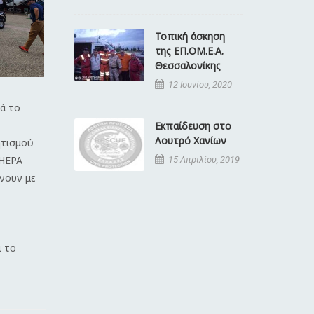
Τοπική άσκηση
της ΕΠ.ΟΜ.Ε.Α.
Θεσσαλονίκης
12 Ιουνίου, 2020
ά το
Εκπαίδευση στο
Λουτρό Χανίων
ητισμού
AHEPA
15 Απριλίου, 2019
ίνουν με
ι το