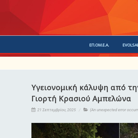
ΕΠ.ΟΜ.Ε.Α.
EVOLSA
ΕΠΙΚΟΙΝΩΝΙΑ
ΧΟΡ
Υγειονομική κάλυψη από τ
Γιορτή Κρασιού Αμπελώνα
21 Σεπτεμβρίου, 2025
(An unexpected error occu