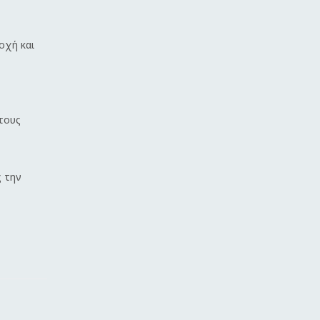
οχή και
τους
ς την