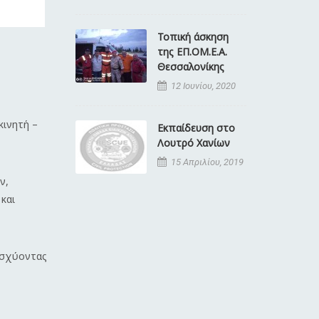
Τοπική άσκηση
της ΕΠ.ΟΜ.Ε.Α.
Θεσσαλονίκης
12 Ιουνίου, 2020
κινητή –
Εκπαίδευση στο
Λουτρό Χανίων
15 Απριλίου, 2019
ν,
και
ισχύοντας