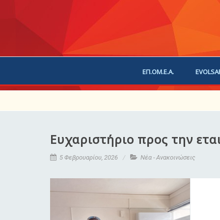
ΕΠ.ΟΜ.Ε.Α.
EVOLSA
ΕΠΙΚΟΙΝΩΝΙΑ
ΧΟΡ
Ευχαριστήριο προς την ετα
5 Φεβρουαρίου, 2026
Νέα - Ανακοινώσεις