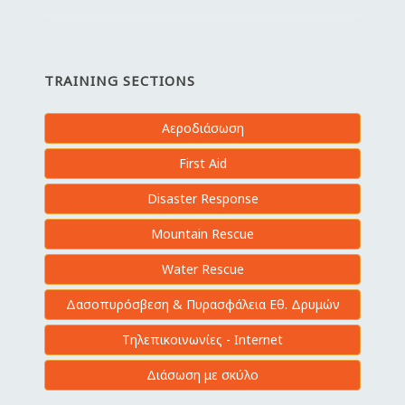
TRAINING SECTIONS
Αεροδιάσωση
First Aid
Disaster Response
Mountain Rescue
Water Rescue
Δασοπυρόσβεση & Πυρασφάλεια Εθ. Δρυμών
Τηλεπικοινωνίες - Internet
Διάσωση με σκύλο