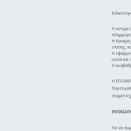
Ειδικότερα
Η αντιμετ
πλημμύρες
Η έγκαιρ
επίσης, 
Η εφαρμογ
υγεία κα
Η αναβάθ
Η ΕΠ.ΟΜ.
Πορτογαλί
συμμετοχή
ΕΚΠΑΙΔΕ
Για να σ