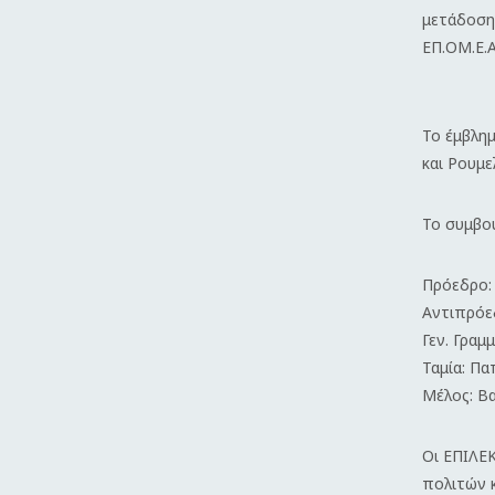
μετάδοση
ΕΠ.ΟΜ.Ε.Α
Το έμβλημ
και Ρουμε
Το συμβού
Πρόεδρο:
Αντιπρόε
Γεν.
Γραμ
Ταμία: Π
Μέλος: Β
Οι ΕΠΙΛΕ
πολιτών 