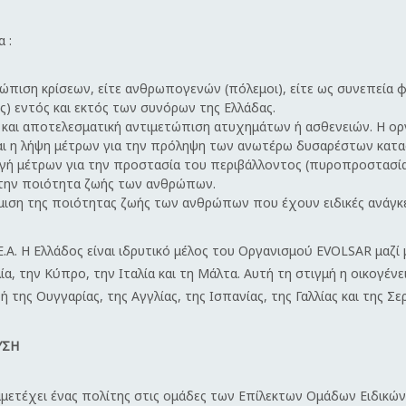
 :
ώπιση κρίσεων, είτε ανθρωπογενών (πόλεμοι), είτε ως συνεπεία 
) εντός και εκτός των συνόρων της Ελλάδας.
η και αποτελεσματική αντιμετώπιση ατυχημάτων ή ασθενειών.
Η ορ
και η λήψη μέτρων για την πρόληψη των ανωτέρω δυσαρέστων κατ
ή μέτρων για την προστασία του περιβάλλοντος (πυροπροστασία, 
ι την ποιότητα ζωής των ανθρώπων.
μιση της ποιότητας ζωής των ανθρώπων που έχουν ειδικές ανάγκ
Ε.Α.
Η Ελλάδος είναι ιδρυτικό μέλος του Οργανισμού EVOLSAR μαζί 
α, την Κύπρο, την Ιταλία και τη Μάλτα.
Αυτή τη στιγμή η οικογέν
 της Ουγγαρίας, της Αγγλίας, της Ισπανίας, της Γαλλίας και της Σερ
ΥΣΗ
υμμετέχει ένας πολίτης στις ομάδες των Επίλεκτων Ομάδων Ειδικ