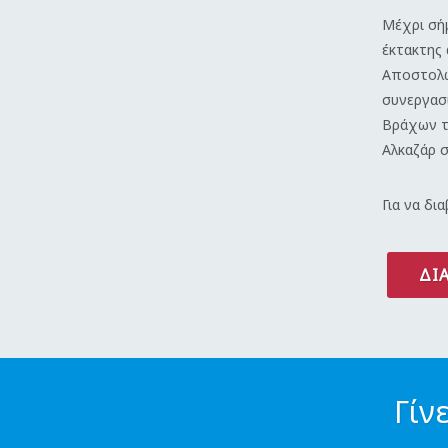
Μέχρι σή
έκτακτης 
Αποστολώ
συνεργασί
Βράχων το
Αλκαζάρ 
Για να δι
ΔΙ
Γίν