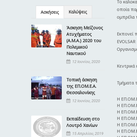
Το καλοκα
οποία παρ
Καλύψεις
Ασκήσεις
ομπρέλα τ
Άσκηση Μείζονος
Εκπονεί π
Ατυχήματος
(Α.Μ.Α.) 2020 του
EVOLSAR 
Πολεμικού
Οργανισμ
Ναυτικού
12 Ιουνίου, 2020
Κεντρικά 
Τοπική άσκηση
Τμήματα 
της ΕΠ.ΟΜ.Ε.Α.
Θεσσαλονίκης
Η ΕΠ.ΟΜ.
12 Ιουνίου, 2020
Η ΕΠ.ΟΜ.
Η ΕΠ.ΟΜ.
Η ΕΠ.ΟΜ.
Εκπαίδευση στο
Η ΕΠ.ΟΜ.
Λουτρό Χανίων
Η ΕΠ.ΟΜ.
15 Απριλίου, 2019