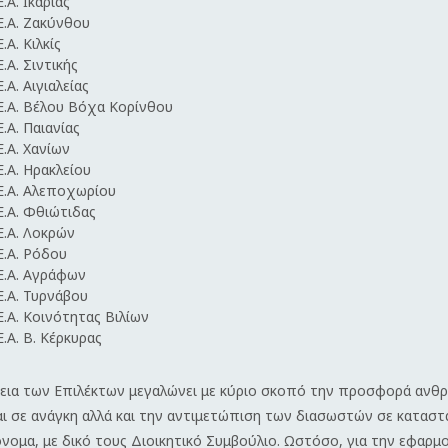
Ε.Α.
Ικαρίας
Ε.Α.
Ζακύνθου
Ε.Α.
Κιλκίς
Ε.Α.
Σιντικής
Ε.Α.
Αιγιαλείας
Ε.Α.
Β
έλου Βόχα Κορίνθου
Ε.Α.
Παιανίας
Ε.Α.
Χανίων
Ε.Α.
Ηρακλείου
Ε.Α.
Αλεποχωρίου
Ε.Α.
Φθιώτιδας
Ε.Α.
Λοκρών
Ε.Α.
Ρόδου
Ε.Α.
Αγράφων
Ε.Α.
Τυρνάβου
Ε.Α.
Κοινότητας Βιλίων
.Α. Β. Κέρκυρας
νεια των Επιλέκτων μεγαλώνει με κύριο σκοπό την προσφορά ανθ
ι σε ανάγκη αλλά και την αντιμετώπιση των διασωστών σε καταστ
όνομα, με δικό τους Διοικητικό Συμβούλιο.
Ωστόσο, για την εφαρμο