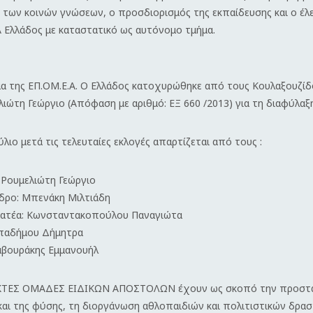
 των κοινών γνώσεων, ο προσδιορισμός της εκπαίδευσης και ο έ
 Ελλάδος με καταστατικό ως αυτόνομο τμήμα.
α της ΕΠ.ΟΜ.Ε.Α.
Ο Ελλάδος κατοχυρώθηκε από τους Κουλαξουζίδ
λιώτη Γεώργιο (Απόφαση με αριθμό: ΕΞ 660 /2013) για τη διαφύλ
λιο μετά τις τελευταίες εκλογές απαρτίζεται από τους :
 Ρουμελιώτη Γεώργιο
δρο: Μπενάκη Μιλτιάδη
ματέα: Κωνσταντακοπούλου Παναγιώτα
απαδήμου Δήμητρα
αβουράκης Εμμανουήλ
ΚΤΕΣ ΟΜΑΔΕΣ ΕΙΔΙΚΩΝ ΑΠΟΣΤΟΛΩΝ έχουν ως σκοπό την προστασία 
και της φύσης, τη διοργάνωση αθλοπαιδιών και πολιτιστικών δρα