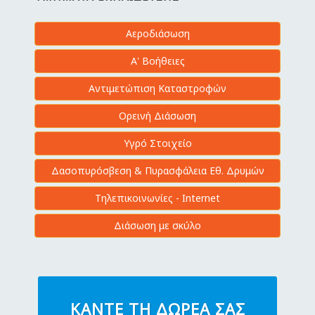
Αεροδιάσωση
Α' Βοήθειες
Αντιμετώπιση Καταστροφών
Ορεινή Διάσωση
Υγρό Στοιχείο
Δασοπυρόσβεση & Πυρασφάλεια Εθ. Δρυμών
Τηλεπικοινωνίες - Internet
Διάσωση με σκύλο
ΚΆΝΤΕ ΤΗ ΔΩΡΕΆ ΣΑΣ