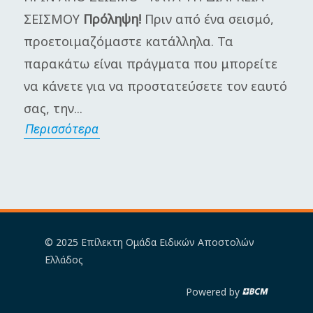
ΣΕΙΣΜΟΥ
Πρόληψη!
Πριν από ένα σεισμό,
π
προετοιμαζόμαστε κατάλληλα. Τα
Γ
παρακάτω είναι πράγματα που μπορείτε
μ
να κάνετε για να προστατεύσετε τον εαυτό
π
σας, την...
α
Περισσότερα
Π
© 2025 Επίλεκτη Ομάδα Ειδικών Αποστολών
Ελλάδος
Powered by