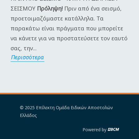
ΣΕΙΣΜΟΥ
Πρόληψη!
Πριν από ένα σεισμό,
π
προετοιμαζόμαστε κατάλληλα. Τα
Γ
παρακάτω είναι πράγματα που μπορείτε
μ
να κάνετε για να προστατεύσετε τον εαυτό
π
σας, την...
α
Περισσότερα
Π
© 2025 Επίλεκτη Ομάδα Ειδικών Αποστολών
Ελλάδος
Powered by