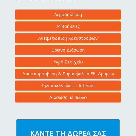
Αεροδιάσωση
Α' Βοήθειες
Αντιμετώπιση Καταστροφών
Ορεινή Διάσωση
Υγρό Στοιχείο
Δασοπυρόσβεση & Πυρασφάλεια Εθ. Δρυμών
Τηλεπικοινωνίες - Internet
Διάσωση με σκύλο
ΚΆΝΤΕ ΤΗ ΔΩΡΕΆ ΣΑΣ