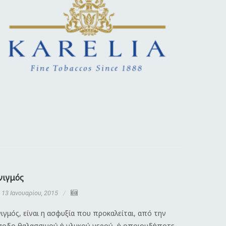
νιγμός
Διαστρέ
13 Ιανουαρίου, 2015
13 Ιανου
ιγμός, είναι η ασφυξία που προκαλείται, από την
Λέγοντας 
σοδο θαλασσινού ή γλυκού νερού, ή οποιουδήποτε
κάκωση πο