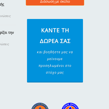
Διάσωση με σκύλο
κής
οινώσεις
ΚΆΝΤΕ ΤΗ
ίζει την
ΔΩΡΕΆ ΣΑΣ
ινώσεις
και βοηθήστε μας να
μείνουμε
προσηλωμένοι στο
στόχο μας