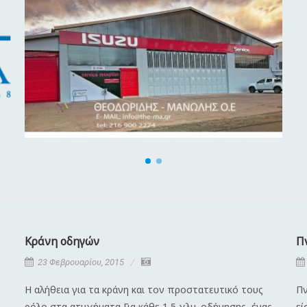
Κράνη οδηγών
Π
23 Φεβρουαρίου, 2015
Η αλήθεια για τα κράνη και τον προστατευτικό τους
Πν
ρόλο στα ατυχήματα Για κάθε 1,5 χλμ. οδήγησης, ένας
εί