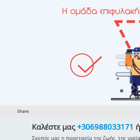
Share:
Καλέστε μας
+306988033171
ή
Σκοπός μας η προστασία της ζωής, της υγεία