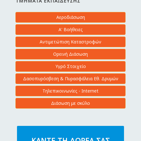
ΤΜΉΜΑΤΑ ΕΚΠΑΊΔΕΥΣΗΣ
Αεροδιάσωση
Α' Βοήθειες
Αντιμετώπιση Καταστροφών
Ορεινή Διάσωση
Υγρό Στοιχείο
Δασοπυρόσβεση & Πυρασφάλεια Εθ. Δρυμών
Τηλεπικοινωνίες - Internet
Διάσωση με σκύλο
ΚΆΝΤΕ ΤΗ ΔΩΡΕΆ ΣΑΣ