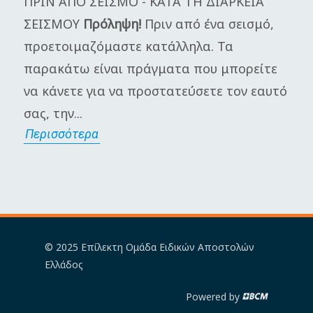
ΠΡΙΝ ΑΠΟ ΣΕΙΣΜΟ - ΚΑΤΑ ΤΗ ΔΙΑΡΚΕΙΑ
Η
ΣΕΙΣΜΟΥ
Πρόληψη!
Πριν από ένα σεισμό,
π
προετοιμαζόμαστε κατάλληλα. Τα
Γ
παρακάτω είναι πράγματα που μπορείτε
μ
να κάνετε για να προστατεύσετε τον εαυτό
π
σας, την...
α
Περισσότερα
Π
© 2025 Επίλεκτη Ομάδα Ειδικών Αποστολών
Ελλάδος
Powered by