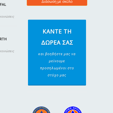
Διάσωση με σκύλο
OFAL
ακοινώσεις
ΚΆΝΤΕ ΤΗ
ORTH
ΔΩΡΕΆ ΣΑΣ
ακοινώσεις
και βοηθήστε μας να
μείνουμε
προσηλωμένοι στο
στόχο μας