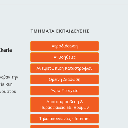
ΤΜΉΜΑΤΑ ΕΚΠΑΊΔΕΥΣΗΣ
Αεροδιάσωση
Ikaria
Α' Βοήθειες
Αντιμετώπιση Καταστροφών
έλαβαν την
Ορεινή Διάσωση
ria Run
Υγρό Στοιχείο
υγούστου
Δασοπυρόσβεση &
Πυρασφάλεια Εθ. Δρυμών
Τηλεπικοινωνίες - Internet