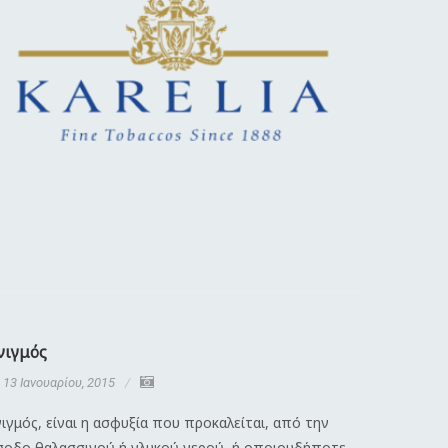
νιγμός
Διαστρέ
13 Ιανουαρίου, 2015
13 Ιανου
ιγμός, είναι η ασφυξία που προκαλείται, από την
Λέγοντας 
σοδο θαλασσινού ή γλυκού νερού, ή οποιουδήποτε
κάκωση πο