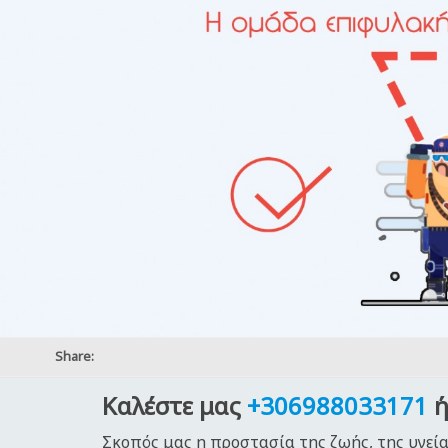
Share:
Καλέστε μας
+306988033171
ή
Σκοπός μας η προστασία της ζωής, της υγεία