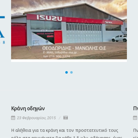
Κράνη οδηγών
Π
23 Φεβρουαρίου, 2015
Η αλήθεια για τα κράνη και τον προστατευτικό τους
Πν
ρόλο στα ατυχήματα Για κάθε 1,5 χλμ. οδήγησης, ένας
εί