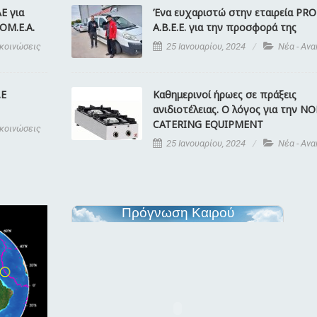
Ε για
Ένα ευχαριστώ στην εταιρεία PR
ΟΜ.Ε.Α.
A.B.E.E. για την προσφορά της
ακοινώσεις
25 Ιανουαρίου, 2024
Νέα - Αν
.Ε
Καθημερινοί ήρωες σε πράξεις
ανιδιοτέλειας. Ο λόγος για την N
CATERING EQUIPMENT
ακοινώσεις
25 Ιανουαρίου, 2024
Νέα - Αν