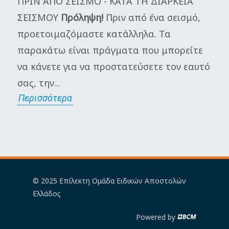
ΠΡΙΝ ΑΠΟ ΣΕΙΣΜΟ - ΚΑΤΑ ΤΗ ΔΙΑΡΚΕΙΑ
Η
ΣΕΙΣΜΟΥ
Πρόληψη!
Πριν από ένα σεισμό,
π
προετοιμαζόμαστε κατάλληλα. Τα
Γ
παρακάτω είναι πράγματα που μπορείτε
μ
να κάνετε για να προστατεύσετε τον εαυτό
π
σας, την...
α
Περισσότερα
Π
© 2025 Επίλεκτη Ομάδα Ειδικών Αποστολών
Ελλάδος
Powered by