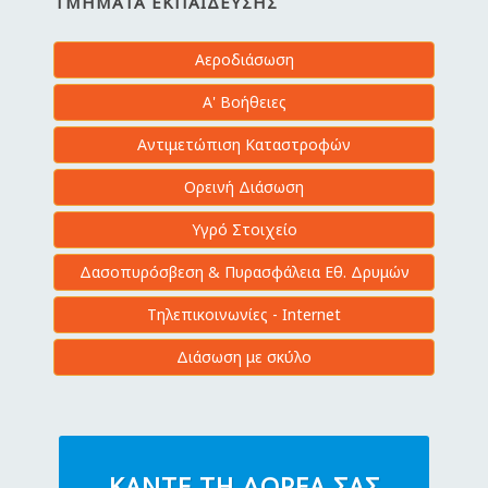
ΤΜΉΜΑΤΑ ΕΚΠΑΊΔΕΥΣΗΣ
Αεροδιάσωση
Α' Βοήθειες
Αντιμετώπιση Καταστροφών
Ορεινή Διάσωση
Υγρό Στοιχείο
Δασοπυρόσβεση & Πυρασφάλεια Εθ. Δρυμών
Τηλεπικοινωνίες - Internet
Διάσωση με σκύλο
ΚΆΝΤΕ ΤΗ ΔΩΡΕΆ ΣΑΣ