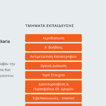
ΤΜΉΜΑΤΑ ΕΚΠΑΊΔΕΥΣΗΣ
Αεροδιάσωση
Ikaria
Α' Βοήθειες
Αντιμετώπιση Καταστροφών
έλαβαν την
Ορεινή Διάσωση
ria Run
Υγρό Στοιχείο
υγούστου
Δασοπυρόσβεση &
Πυρασφάλεια Εθ. Δρυμών
Τηλεπικοινωνίες - Internet