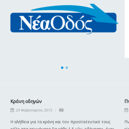
Κράνη οδηγών
Π
23 Φεβρουαρίου, 2015
Η αλήθεια για τα κράνη και τον προστατευτικό τους
Πν
ρόλο στα ατυχήματα Για κάθε 1,5 χλμ. οδήγησης, ένας
εί