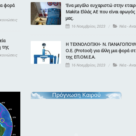
ια φορά
Ένα μεγάλο ευχαριστώ στην εταιρ
Makita Ελλάς ΑΕ που είναι αρωγός
μας.
ακοινώσεις
16 Νοεμβρίου, 2023
Νέα - Αν
εία
Η ΤΕΧΝΟΛΟΓΙΚΗ- Ν. ΠΑΝΑΓΟΠΟΥΛ
 της
Ο.Ε. (Protool) για άλλη μια φορά 
ακοινώσεις
της ΕΠ.ΟΜ.Ε.Α.
16 Νοεμβρίου, 2023
Νέα - Αν