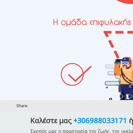
Share:
Καλέστε μας
+306988033171
ή
Σκοπός μας η προστασία της ζωής, της υγεία