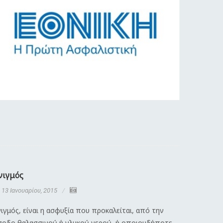
νιγμός
Διαστρέ
13 Ιανουαρίου, 2015
13 Ιανου
ιγμός, είναι η ασφυξία που προκαλείται, από την
Λέγοντας 
σοδο θαλασσινού ή γλυκού νερού, ή οποιουδήποτε
κάκωση πο