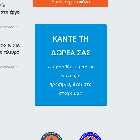
Διάσωση με σκύλο
εία
 στο έργο
ακοινώσεις
ΚΆΝΤΕ ΤΗ
ΟΣ & ΣΙΑ
ΔΩΡΕΆ ΣΑΣ
στο πλευρό
και βοηθήστε μας να
ακοινώσεις
μείνουμε
προσηλωμένοι στο
στόχο μας