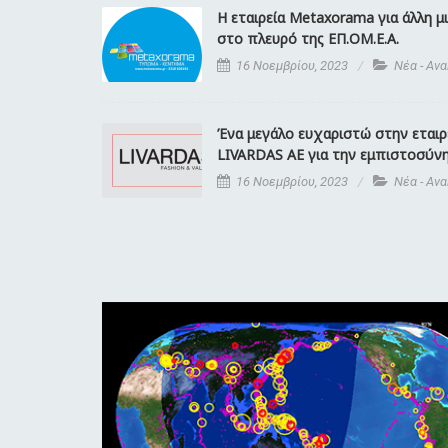
Η εταιρεία Metaxorama για άλλη μ
στο πλευρό της ΕΠ.ΟΜ.Ε.Α.
16 Νοεμβρίου, 2023
Νέα - Αν
Ένα μεγάλο ευχαριστώ στην εταιρ
LIVARDAS ΑΕ για την εμπιστοσύνη
16 Νοεμβρίου, 2023
Νέα - Αν