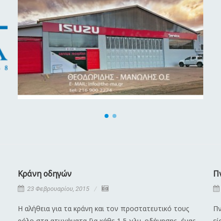
Κράνη οδηγών
Π
23 Φεβρουαρίου, 2015
Η αλήθεια για τα κράνη και τον προστατευτικό τους
Πν
ρόλο στα ατυχήματα Για κάθε 1,5 χλμ. οδήγησης, ένας
εί