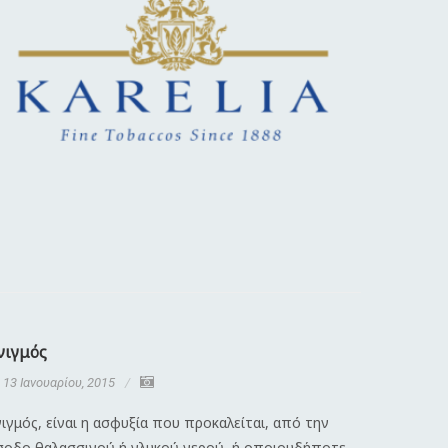
νιγμός
Διαστρέ
13 Ιανουαρίου, 2015
13 Ιανου
ιγμός, είναι η ασφυξία που προκαλείται, από την
Λέγοντας 
σοδο θαλασσινού ή γλυκού νερού, ή οποιουδήποτε
κάκωση πο