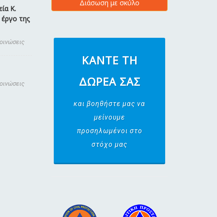
Διάσωση με σκύλο
ία Κ.
 έργο της
κοινώσεις
ΚΆΝΤΕ ΤΗ
ΔΩΡΕΆ ΣΑΣ
κοινώσεις
και βοηθήστε μας να
μείνουμε
προσηλωμένοι στο
στόχο μας