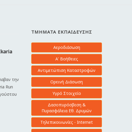
ΤΜΉΜΑΤΑ ΕΚΠΑΊΔΕΥΣΗΣ
Αεροδιάσωση
Ikaria
Α' Βοήθειες
Αντιμετώπιση Καταστροφών
έλαβαν την
Ορεινή Διάσωση
ria Run
Υγρό Στοιχείο
υγούστου
Δασοπυρόσβεση &
Πυρασφάλεια Εθ. Δρυμών
Τηλεπικοινωνίες - Internet