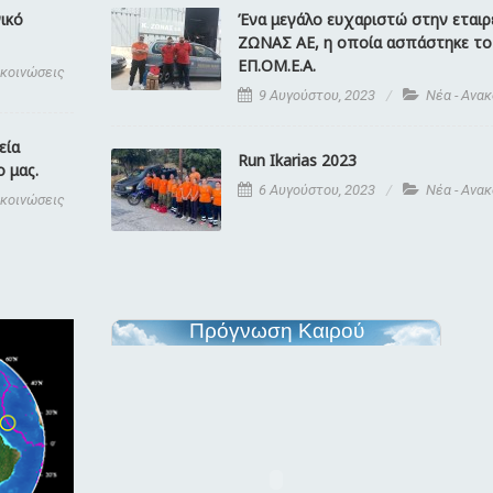
ικό
Ένα μεγάλο ευχαριστώ στην εταιρε
ΖΩΝΑΣ ΑΕ, η οποία ασπάστηκε το
ΕΠ.ΟΜ.Ε.Α.
ακοινώσεις
9 Αυγούστου, 2023
Νέα - Ανα
εία
Run Ikarias 2023
 μας.
6 Αυγούστου, 2023
Νέα - Ανα
ακοινώσεις