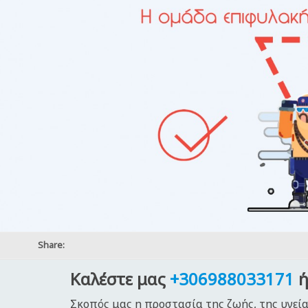
Share:
Καλέστε μας
+306988033171
ή
Σκοπός μας η προστασία της ζωής, της υγεία