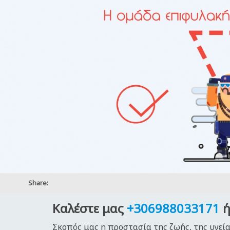
Share:
Καλέστε μας
+306988033171
ή
Σκοπός μας η προστασία της ζωής, της υγεία