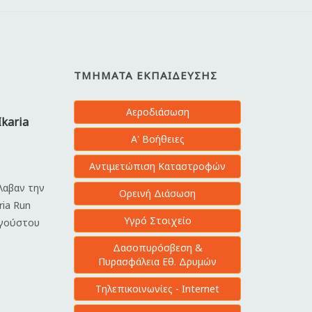
ΤΜΉΜΑΤΑ ΕΚΠΑΊΔΕΥΣΗΣ
Αεροδιάσωση
Ikaria
Α' Βοήθειες
Αντιμετώπιση Καταστροφών
έλαβαν την
Ορεινή Διάσωση
ria Run
Υγρό Στοιχείο
υγούστου
Δασοπυρόσβεση &
Πυρασφάλεια Εθ. Δρυμών
Τηλεπικοινωνίες - Internet