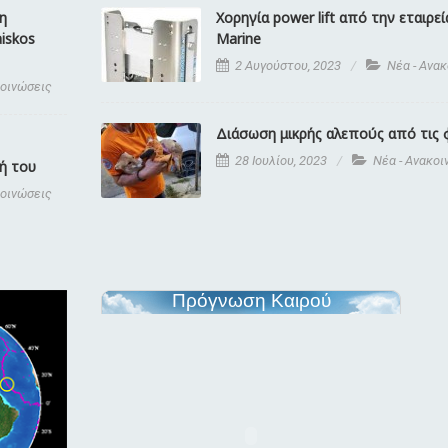
η
Χορηγία power lift από την εταιρεί
aiskos
Marine
2 Αυγούστου, 2023
Νέα - Ανα
κοινώσεις
Διάσωση μικρής αλεπούς από τις 
28 Ιουλίου, 2023
Νέα - Ανακοι
ή του
κοινώσεις