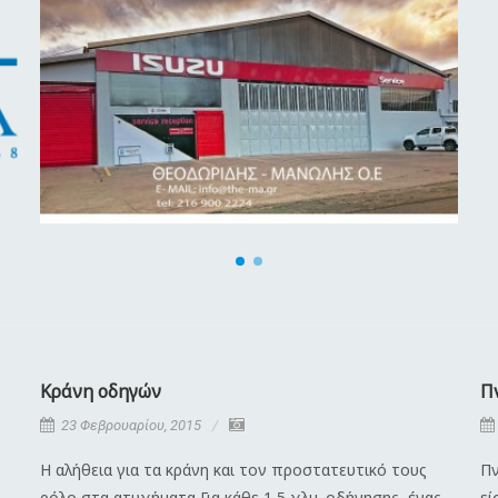
Κράνη οδηγών
Π
23 Φεβρουαρίου, 2015
Η αλήθεια για τα κράνη και τον προστατευτικό τους
Πν
ρόλο στα ατυχήματα Για κάθε 1,5 χλμ. οδήγησης, ένας
εί