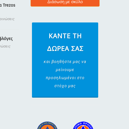
Διάσωση με σκύλο
α Trezos
κοινώσεις
ΚΆΝΤΕ ΤΗ
φλόγες
νώσεις
ΔΩΡΕΆ ΣΑΣ
και βοηθήστε μας να
μείνουμε
προσηλωμένοι στο
στόχο μας