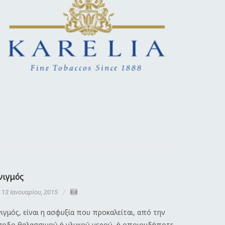
νιγμός
Διαστρέ
13 Ιανουαρίου, 2015
13 Ιανου
ιγμός, είναι η ασφυξία που προκαλείται, από την
Λέγοντας 
σοδο θαλασσινού ή γλυκού νερού, ή οποιουδήποτε
κάκωση πο