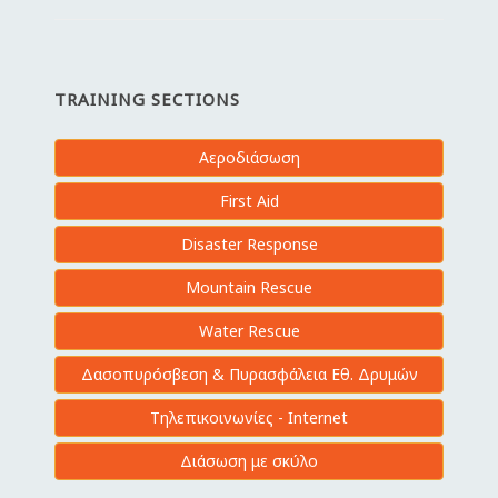
TRAINING SECTIONS
Αεροδιάσωση
First Aid
Disaster Response
Mountain Rescue
Water Rescue
Δασοπυρόσβεση & Πυρασφάλεια Εθ. Δρυμών
Τηλεπικοινωνίες - Internet
Διάσωση με σκύλο