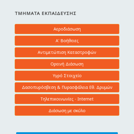
ΤΜΉΜΑΤΑ ΕΚΠΑΊΔΕΥΣΗΣ
Αεροδιάσωση
Α' Βοήθειες
Αντιμετώπιση Καταστροφών
Ορεινή Διάσωση
Υγρό Στοιχείο
Δασοπυρόσβεση & Πυρασφάλεια Εθ. Δρυμών
Τηλεπικοινωνίες - Internet
Διάσωση με σκύλο