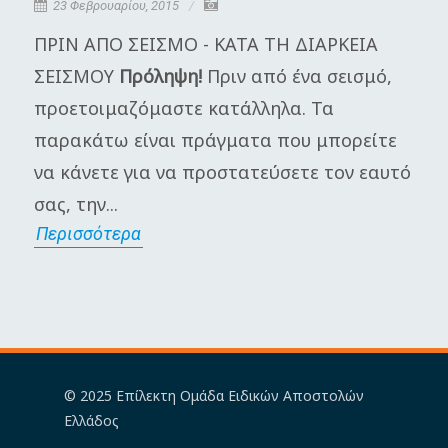
23 Φεβρουαρίου, 2015
ΠΡΙΝ ΑΠΟ ΣΕΙΣΜΟ - ΚΑΤΑ ΤΗ ΔΙΑΡΚΕΙΑ
Η
ΣΕΙΣΜΟΥ
Πρόληψη!
Πριν από ένα σεισμό,
π
προετοιμαζόμαστε κατάλληλα. Τα
Γ
παρακάτω είναι πράγματα που μπορείτε
μ
να κάνετε για να προστατεύσετε τον εαυτό
π
σας, την...
α
Περισσότερα
Π
© 2025 Επίλεκτη Ομάδα Ειδικών Αποστολών
Ελλάδος