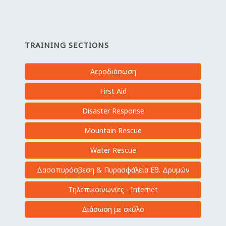
TRAINING SECTIONS
Αεροδιάσωση
First Aid
Disaster Response
Mountain Rescue
Water Rescue
Δασοπυρόσβεση & Πυρασφάλεια Εθ. Δρυμών
Τηλεπικοινωνίες - Internet
Διάσωση με σκύλο