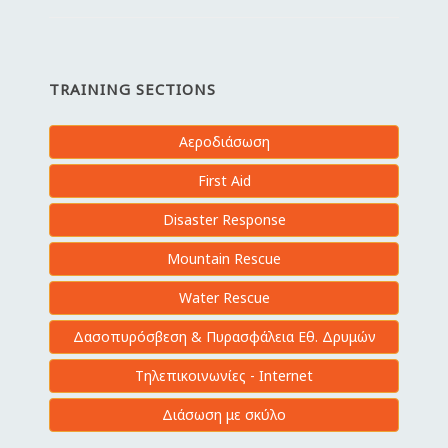
TRAINING SECTIONS
Αεροδιάσωση
First Aid
Disaster Response
Mountain Rescue
Water Rescue
Δασοπυρόσβεση & Πυρασφάλεια Εθ. Δρυμών
Τηλεπικοινωνίες - Internet
Διάσωση με σκύλο