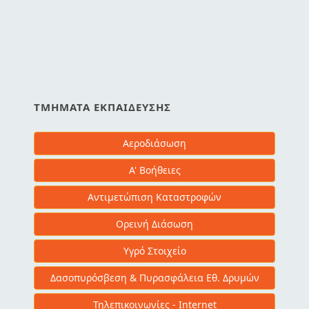
ΤΜΉΜΑΤΑ ΕΚΠΑΊΔΕΥΣΗΣ
Αεροδιάσωση
Α' Βοήθειες
Αντιμετώπιση Καταστροφών
Ορεινή Διάσωση
Υγρό Στοιχείο
Δασοπυρόσβεση & Πυρασφάλεια Εθ. Δρυμών
Τηλεπικοινωνίες - Internet