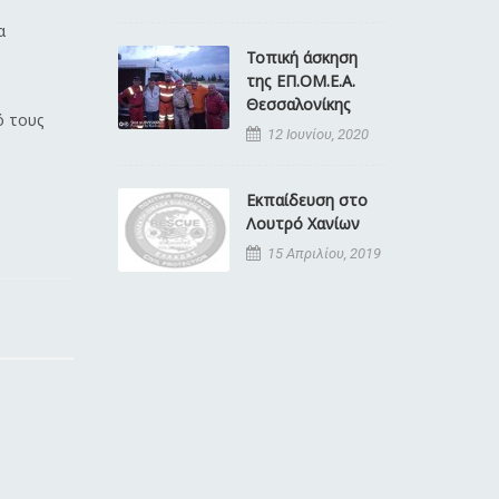
α
Τοπική άσκηση
της ΕΠ.ΟΜ.Ε.Α.
Θεσσαλονίκης
ό τους
12 Ιουνίου, 2020
Εκπαίδευση στο
Λουτρό Χανίων
15 Απριλίου, 2019