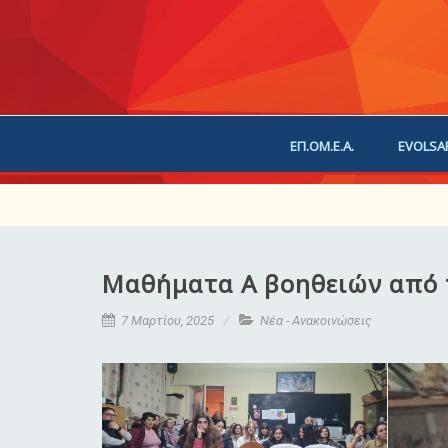
ΕΠ.ΟΜ.Ε.Α.
EVOLSA
ΕΠΙΚΟΙΝΩΝΙΑ
ΧΟΡ
Μαθήματα Α βοηθειών από τ
7 Μαρτίου, 2025
Νέα - Ανακοινώσεις