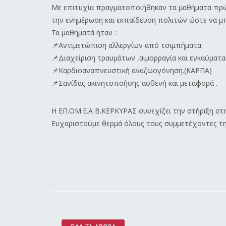
Με επιτυχία πραγματοποιήθηκαν τα μαθήματα πρώ
την ενημέρωση και εκπαίδευση πολιτών ώστε να μ
Τα μαθήματά ήταν :
📌Αντιμετώπιση αλλεργίων από τσιμπήματα.
📌Διαχείριση τραυμάτων ,αιμορραγία και εγκαύματα
📌Καρδιοαναπνευστική αναζωογόνηση.(ΚΑΡΠΑ)
📌Σανίδας ακινητοποήσης ασθενή και μεταφορά .
Η ΕΠ.ΟΜ.Ε.Α Β.ΚΕΡΚΥΡΑΣ συνεχίζει την στήριξη στη
Ευχαριστούμε θερμά όλους τους συμμετέχοντες την